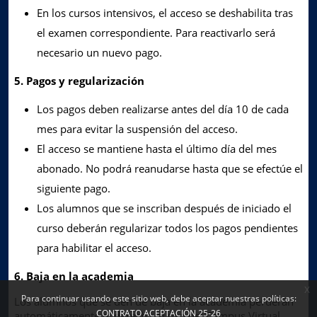
En los cursos intensivos, el acceso se deshabilita tras
el examen correspondiente. Para reactivarlo será
necesario un nuevo pago.
5. Pagos y regularización
Los pagos deben realizarse antes del día 10 de cada
mes para evitar la suspensión del acceso.
El acceso se mantiene hasta el último día del mes
abonado. No podrá reanudarse hasta que se efectúe el
siguiente pago.
Los alumnos que se inscriban después de iniciado el
curso deberán regularizar todos los pagos pendientes
para habilitar el acceso.
6. Baja en la academia
x
Para continuar usando este sitio web, debe aceptar nuestras políticas:
Los alumnos que se den de baja en la academia perderán
CONTRATO ACEPTACIÓN 25-26
automáticamente el derecho al uso del Campus Virtual.