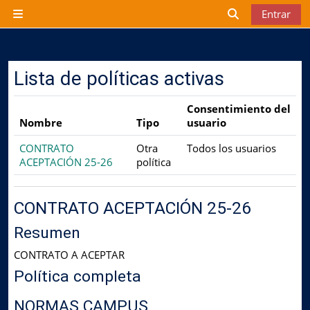
Salta al contenido principal
Entrar
Panel lateral
Selector de b
Lista de políticas activas
Consentimiento del
Nombre
Tipo
usuario
CONTRATO
Otra
Todos los usuarios
ACEPTACIÓN 25-26
política
CONTRATO ACEPTACIÓN 25-26
Resumen
CONTRATO A ACEPTAR
Política completa
NORMAS CAMPUS